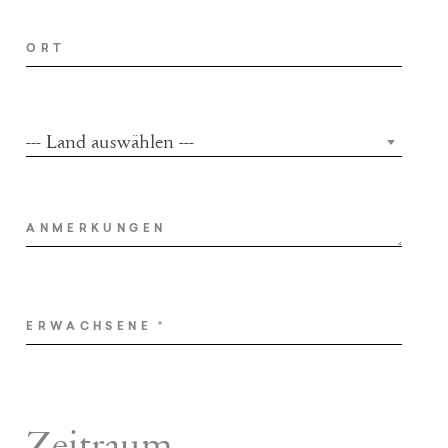
ORT
--- Land auswählen ---
COUNTRY
ANMERKUNGEN
ERWACHSENE
*
Zeitraum