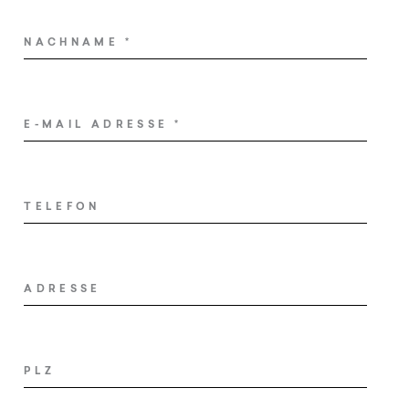
Wellness
NACHNAME
*
Erlebnis Südtirol
Events
E-MAIL ADRESSE
*
Service
TELEFON
Anfragen
Buchen
ADRESSE
Shop
Gutscheine
PLZ
Jobs