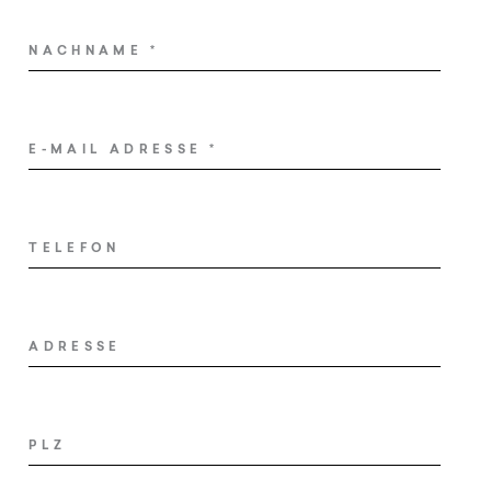
Wellness
NACHNAME
*
Erlebnis Südtirol
Service
E-MAIL ADRESSE
*
Anfragen
TELEFON
Buchen
Shop
ADRESSE
Gutscheine
Jobs
PLZ