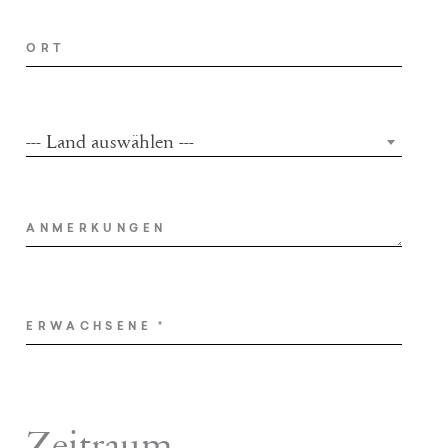
ORT
--- Land auswählen ---
COUNTRY
ANMERKUNGEN
ERWACHSENE
*
Zeitraum