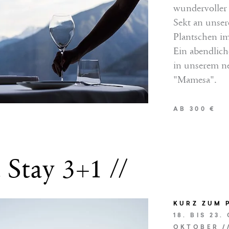
wundervoller 
VLEISTUNGEN
Sekt an unser
Plantschen im
Ein abendlic
EN
in unserem n
"Mamesa".
AB 300 €
 Stay 3+1 //
NGEN
KURZ ZUM 
 den Zimmerpreis
18. BIS 23.
menü in unserem neuen
OKTOBER //