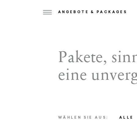
ANGEBOTE & PACKAGES
Home
Pakete, sin
Weisses Kreuz
eine unverg
Ansitz zum Löwen
Zimmer & Suiten
Angebote
Kulinarik
WÄHLEN SIE AUS:
ALLE
Wellness