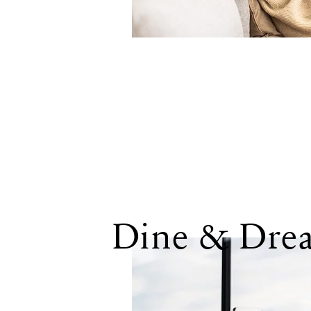
Dine & Dre
INKLUSIVLEISTU
(Feiertage sind von di