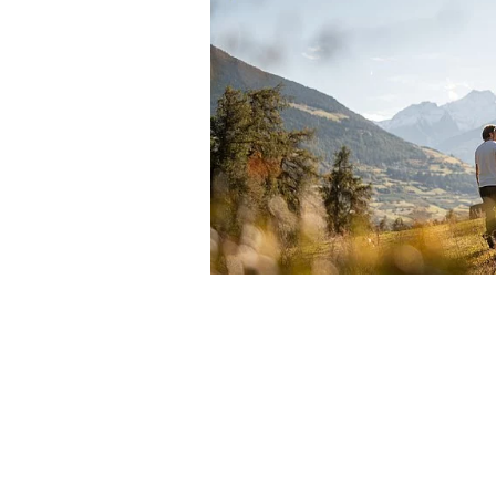
Gourmetrestaurant 
(geöffnet von Mittwo
Übernachtung im Do
Reichhaltiges, region
WEITERE INKLUSI
DETAILS SCHLIESS