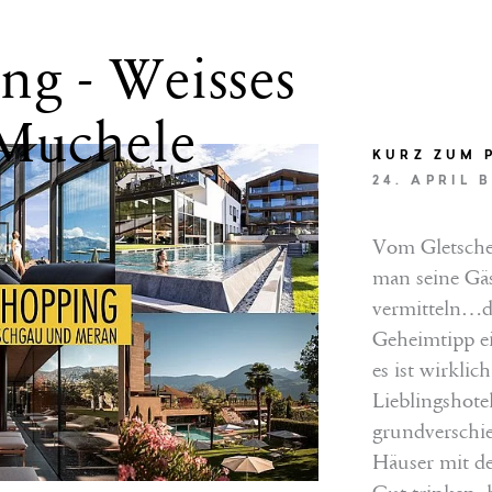
ng - Weisses
NGEN
 Muchele
ezahlen (Sonntag bis Freitag)
KURZ ZUM 
bezahlen (Sonntag bis Donnerstag)
24. APRIL 
Vom Gletscher
VLEISTUNGEN
man seine Gäs
vermitteln…d
Geheimtipp ei
EN
es ist wirklic
Lieblingshote
grundverschie
Häuser mit de