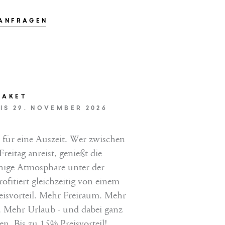
 ANFRAGEN
PAKET
EINFACH ANFRAGEN
BIS 29. NOVEMBER 2026
t für eine Auszeit. Wer zwischen
JETZT BUCHEN
eitag anreist, genießt die
ige Atmosphäre unter der
fitiert gleichzeitig von einem
reisvorteil. Mehr Freiraum. Mehr
 Mehr Urlaub - und dabei ganz
en. Bis zu 15% Preisvorteil!