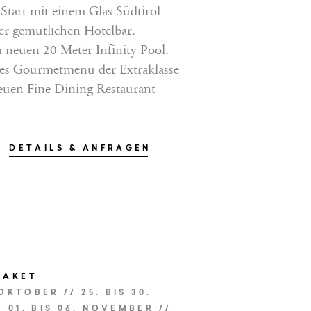
Start mit einem Glas Südtirol
er gemütlichen Hotelbar.
 neuen 20 Meter Infinity Pool.
hes Gourmetmenü der Extraklasse
EINFACH ANFRAGEN
euen Fine Dining Restaurant
DETAILS & ANFRAGEN
PAKET
 OKTOBER // 25. BIS 30.
 01. BIS 06. NOVEMBER //