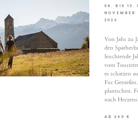
"Mamesa"
08. BIS 13.
NOVEMBER /
ch bis Samstag)
2026
ppelzimmer
ales Genießer Frühstück
Von Jahr zu J
den Spätherbs
leuchtende Jah
vom Touristen
VLEISTUNGEN
es schätzen a
Für Genießer,
EN
plantschen. F
nach Herzens
AB 640 €