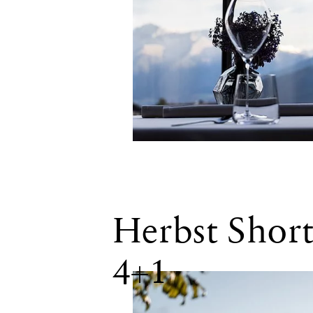
WEITERE INKLUSI
DETAILS SCHLIESS
Herbst Short
INKLUSIVLEISTU
4+1
20% Ermäßigung auf
7 Gang Degustations