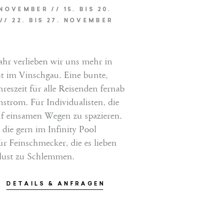
 NOVEMBER // 15. BIS 20.
/ 22. BIS 27. NOVEMBER
ahr verlieben wir uns mehr in
t im Vinschgau. Eine bunte,
reszeit für alle Reisenden fernab
strom. Für Individualisten, die
EINFACH ANFRAGEN
uf einsamen Wegen zu spazieren.
 die gern im Infinity Pool
JETZT BUCHEN
ür Feinschmecker, die es lieben
lust zu Schlemmen.
DETAILS & ANFRAGEN