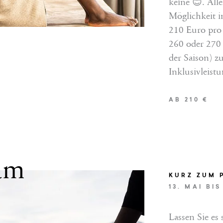
keine 😊. Alle
Möglichkeit 
210 Euro pro 
260 oder 270
der Saison) z
Inklusivleist
AB 210 €
am
NGEN
KURZ ZUM 
13. MAI BI
esem Angebot ausgeschlossen)
Lassen Sie es 