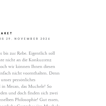
PAKET
BIS 29. NOVEMBER 2026
 bis zur Rebe. Eigentlich soll
EINFACH ANFRAGEN
te nicht an die Konkurrenz
och wir können Ihnen diesen
JETZT BUCHEN
nfach nicht vorenthalten. Denn
h unser persönliches
l in Meran, das Muchele! So
den und doch finden sich zwei
rselben Philosophie! Gut essen,