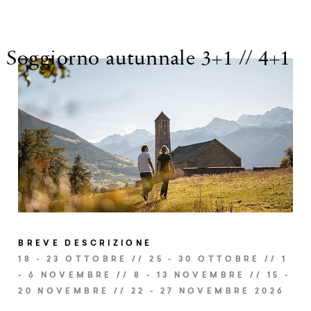
SERVIZI INCLUSI
Soggiorno autunnale 3+1 // 4+1
Sconto del 20% sul prezzo della camera
Menù degustazione di 7 portate nel nostro nuovo
ristorante gourmet “Mamesa”
(aperto da mercoledì a sabato)
Pernottamento in camera doppia
Ricca colazione gourmet regionale
BREVE DESCRIZIONE
ALTRI SERVIZI INCLUSI
18 - 23 OTTOBRE // 25 - 30 OTTOBRE // 1
- 6 NOVEMBRE // 8 - 13 NOVEMBRE // 15 -
20 NOVEMBRE // 22 - 27 NOVEMBRE 2026
CHIUDI DETTAGLI