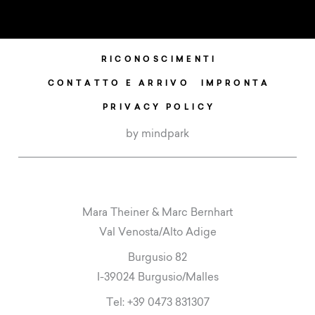
RICONOSCIMENTI
CONTATTO E ARRIVO
IMPRONTA
PRIVACY POLICY
by mindpark
Mara Theiner & Marc Bernhart
Val Venosta/Alto Adige
Burgusio 82
I-39024 Burgusio/Malles
Tel:
+39 0473 831307