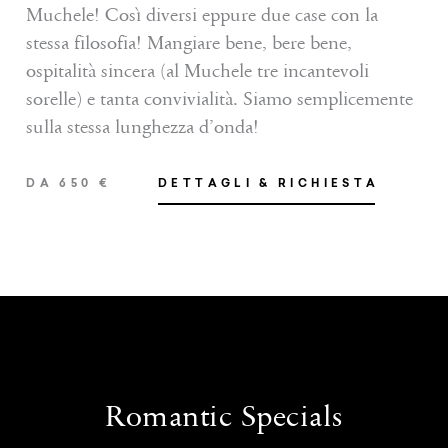
Muchele! Così diversi eppure due case con la
stessa filosofia! Mangiare bene, bere bene,
ospitalità sincera (al Muchele tre incantevoli
sorelle) e tanta convivialità. Siamo semplicemente
sulla stessa lunghezza d’onda!
DA 650 €
DETTAGLI & RICHIESTA
SERVIZI INCLUSI
3 notti all'hotel Weisses Kreuz, Burgusio
3 notti all’hotel Muchele, Postal
Ricca colazione e cena a 5 portate
Romantic Specials
E-bike per un giorno, scoprite il nostro paesaggio