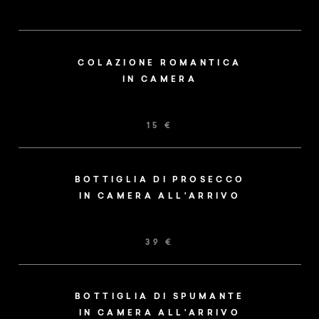
Un buono per buongustai dal valore di € 30 in
ogni hotel
a partire da € 650,- a persona (3 notti al Weisses Kreuz)
COLAZIONE ROMANTICA
IN CAMERA
L’offerta del Hotel Muchele vi raggiungerà
direttamente dai nostri colleghi
15 €
BOTTIGLIA DI PROSECCO
ALTRI SERVIZI INCLUSI
IN CAMERA ALL'ARRIVO
CHIUDI DETTAGLI
39 €
BOTTIGLIA DI SPUMANTE
INVIA LA RICHIESTA
IN CAMERA ALL'ARRIVO