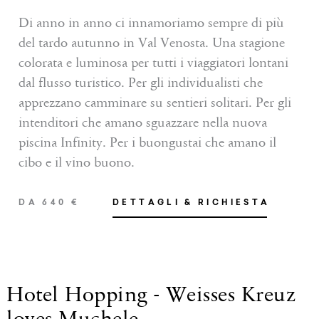
Di anno in anno ci innamoriamo sempre di più
del tardo autunno in Val Venosta. Una stagione
colorata e luminosa per tutti i viaggiatori lontani
INVIA LA RICHIESTA
dal flusso turistico. Per gli individualisti che
apprezzano camminare su sentieri solitari. Per gli
PRENOTARE
intenditori che amano sguazzare nella nuova
piscina Infinity. Per i buongustai che amano il
cibo e il vino buono.
DA 640 €
DETTAGLI & RICHIESTA
SERVIZI INCLUSI
Hotel Hopping - Weisses Kreuz
loves Muchele