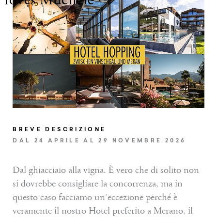
Soggiorno di 5 notti, ne paghi 4 (dalla domenica
al venerdì
)
Soggiorno di 4 notti, ne paghi 3 (dalla domenica
al giovedí)
ALTRI SERVIZI INCLUSI
CHIUDI DETTAGLI
BREVE DESCRIZIONE
DAL 24 APRILE AL 29 NOVEMBRE 2026
INVIA LA RICHIESTA
Dal ghiacciaio alla vigna. È vero che di solito non
si dovrebbe consigliare la concorrenza, ma in
PRENOTARE
questo caso facciamo un’eccezione perché è
veramente il nostro Hotel preferito a Merano, il