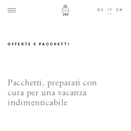
DE
IT
EN
i a partire dai 14 anni sono i benvenuti!
Gli ospi
ADULTS ONLY
OFFERTE E PACCHETTI
Home
Weisses Kreuz
Pacchetti, preparati con
Tenuta zum Löwen
cura per una vacanza
Camere e suite
indimenticabile
Offerte
Gastronomia