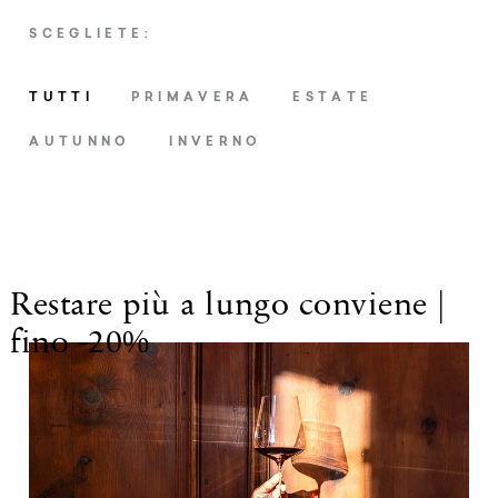
Wellness
SCEGLIETE:
Vivere l’Alto Adige
TUTTI
PRIMAVERA
ESTATE
Servizi
AUTUNNO
INVERNO
Richiesta
Prenota
Restare più a lungo conviene |
Shop
fino -20%
Buoni