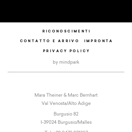
RICONOSCIMENTI
CONTATTO E ARRIVO
IMPRONTA
PRIVACY POLICY
by mindpark
Mara Theiner & Marc Bernhart
Val Venosta/Alto Adige
Burgusio 82
I-39024 Burgusio/Malles