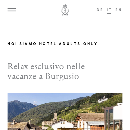
DE
IT
EN
i ospiti a partire dai 14 anni sono i benvenuti!
ADULTS ONLY
NOI SIAMO HOTEL ADULTS-ONLY
Home
El
Relax esclusivo nelle
T
Weisses Kreuz
vacanze a Burgusio
St
Tenuta zum Löwen
Ar
Camere e suite
Ad
Im
Offerte
Sh
Gastronomia