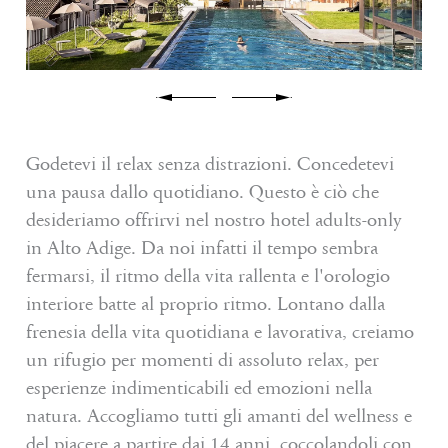
Wellness
Vivere l’Alto Adige
Servizi
Godetevi il relax senza distrazioni. Concedetevi
una pausa dallo quotidiano. Questo è ciò che
Richiesta
desideriamo offrirvi nel nostro hotel adults-only
in Alto Adige. Da noi infatti il tempo sembra
Prenota
fermarsi, il ritmo della vita rallenta e l'orologio
Shop
interiore batte al proprio ritmo. Lontano dalla
frenesia della vita quotidiana e lavorativa, creiamo
Buoni
un rifugio per momenti di assoluto relax, per
esperienze indimenticabili ed emozioni nella
natura. Accogliamo tutti gli amanti del wellness e
del piacere a partire dai 14 anni, coccolandoli con