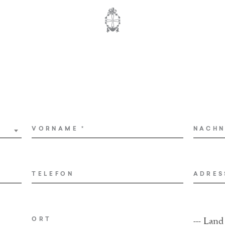
VORNAME
*
NACH
TELEFON
ADRES
--- Land
ORT
COUN