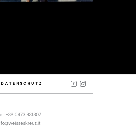
DATENSCHUTZ
el:
+39 0473 831307
nfo
@
weisseskreuz.it