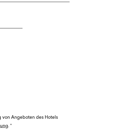
g von Angeboten des Hotels
rung
.
*