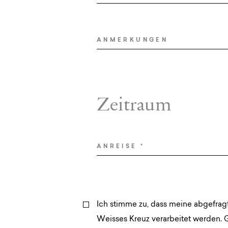
Erlebnis Südtirol
Service
ANMERKUNGEN
Anfragen
Zeitraum
Buchen
Shop
Gutscheine
ANREISE
*
Jobs
Ich stimme zu, dass meine abgefra
Weisses Kreuz verarbeitet werden. 