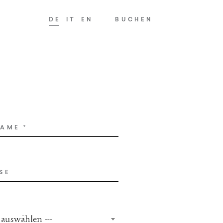
DE
IT
EN
BUCHEN
NAME
*
SE
 auswählen ---
TRY