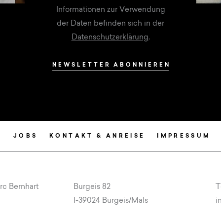
Informationen zur Verwendung
der Daten befinden sich in der
Datenschutzerklärung
.
NEWSLETTER ABONNIEREN
N
JOBS
KONTAKT & ANREISE
IMPRESSUM
rc Bernhart
Burgeis 82
T
l
I-39024 Burgeis/Mals
i