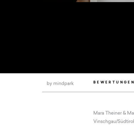
by mindpark
BEWERTUNGE
Mara Theiner & Ma
Vinschgau/Südtiro