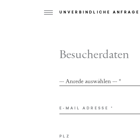
UNVERBINDLICHE ANFRAGE
Home
Besucherdaten
Weisses Kreuz
Ansitz zum Löwen
--- Anrede auswählen --- *
ANREDE
*
Zimmer & Suiten
Angebote
E-MAIL ADRESSE
*
Kulinarik
Wellness
PLZ