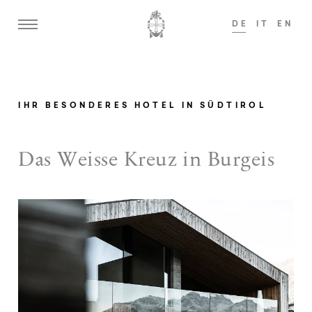
DE
IT
EN
Gerne begrüßen wir Gäste ab 14 Jahren!
Gern
ADULTS ONLY
IHR BESONDERES HOTEL IN SÜDTIROL
Home
We
Das Weisse Kreuz in Burgeis
Wi
Weisses Kreuz
Ge
Ansitz zum Löwen
Ar
Zimmer & Suiten
Ad
Im
Angebote
Sh
Kulinarik