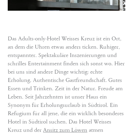
Wellness
Erlebnis Südtirol
Events
Das Adults-only-Hotel Weisses Kreuz ist ein Ort,
an dem die Uhren etwas anders ticken. Ruhiger,
Service
entspannter. Spektakuläre Inszenierungen und
schrilles Entertainment finden sich sonst wo. Hier
bei uns sind andere Dinge wichtig: echte
Anfragen
Erholung. Authentische Gastfreundschaft. Gutes
Essen und Trinken. Zeit in der Natur. Freude am
Buchen
Leben. Seit Jahrzehnten ist unser Haus ein
Shop
Synonym für Erholungsurlaub in Südtirol. Ein
Refugium für all jene, die ein wirklich besonderes
Gutscheine
Hotel in Südtirol suchen. Das Hotel Weisses
Jobs
Kreuz und der
Ansitz zum Löwen
atmen