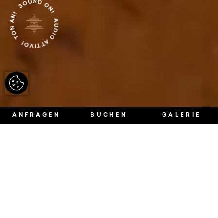
ANFRAGEN
BUCHEN
GALERIE
Der denkmalgeschützte Ansitz zum
Löwen ist unsere historische Residenz
- mit zehn exklusiven Suiten, nur
wenige Schritte vom Haupthaus
entfernt.