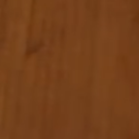
Wellness
Erlebnis Südtirol
Service
Anfragen
Buchen
Shop
Gutscheine
Jobs