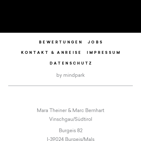
BEWERTUNGEN
JOBS
KONTAKT & ANREISE
IMPRESSUM
DATENSCHUTZ
by mindpark
Mara Theiner & Marc Bernhart
Vinschgau/Südtirol
Burgeis 82
I-39024 Burgeis/Mals