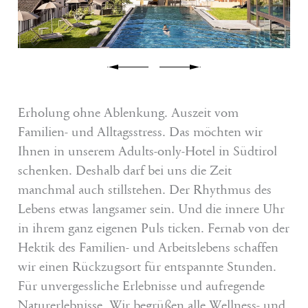
Wellness
Erlebnis Südtirol
Service
Erholung ohne Ablenkung. Auszeit vom
Familien- und Alltagsstress. Das möchten wir
Anfragen
Ihnen in unserem Adults-only-Hotel in Südtirol
schenken. Deshalb darf bei uns die Zeit
Buchen
manchmal auch stillstehen. Der Rhythmus des
Shop
Lebens etwas langsamer sein. Und die innere Uhr
in ihrem ganz eigenen Puls ticken. Fernab von der
Gutscheine
Hektik des Familien- und Arbeitslebens schaffen
wir einen Rückzugsort für entspannte Stunden.
Jobs
Für unvergessliche Erlebnisse und aufregende
Naturerlebnisse. Wir begrüßen alle Wellness- und