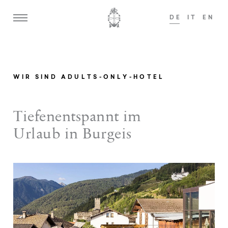
DE
IT
EN
Gerne begrüßen wir Gäste ab 14 Jahren!
Gern
ADULTS ONLY
WIR SIND ADULTS-ONLY-HOTEL
Home
We
Tiefenentspannt im
Wi
Weisses Kreuz
Urlaub in Burgeis
Ge
Ansitz zum Löwen
Ar
Zimmer & Suiten
Ad
Im
Angebote
Sh
Kulinarik