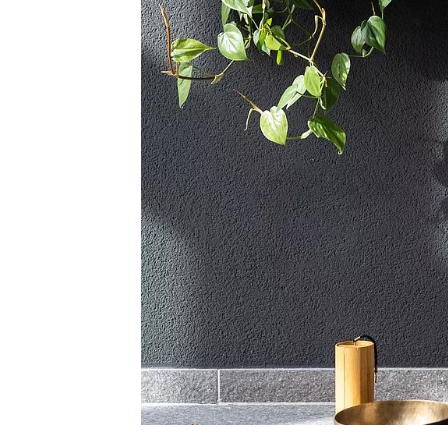
Erlebnis Südtirol
Service
Anfragen
Buchen
Shop
Gutscheine
Jobs