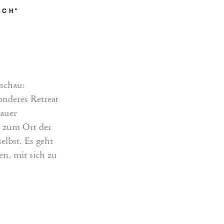
ICH"
schau:
onderes Retreat
gauer
z zum Ort der
lbst. Es geht
n, mit sich zu