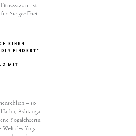
 Fitnessraum ist
für Sie geöffnet.
CH EINEN
 DIR FINDEST"
UZ MIT
menschlich – so
 Hatha, Ashtanga,
rene Yogalehrerin
e Welt des Yoga