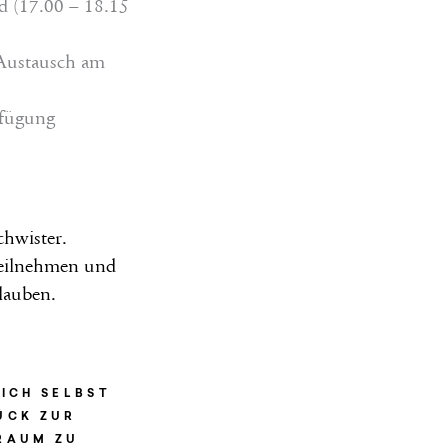
d (17.00 – 18.15
 Austausch am
rfügung
chwister.
teilnehmen und
lauben.
ICH SELBST
ÜCK ZUR
RAUM ZU