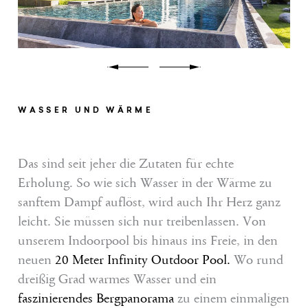
Pr
Wellness
Erlebnis Südtirol
Service
WASSER UND WÄRME
Anfragen
Das sind seit jeher die Zutaten für echte
Buchen
Erholung. So wie sich Wasser in der Wärme zu
sanftem Dampf auflöst, wird auch Ihr Herz ganz
Shop
leicht. Sie müssen sich nur treibenlassen. Von
Gutscheine
unserem Indoorpool bis hinaus ins Freie, in den
neuen
20 Meter Infinity Outdoor Pool.
Wo rund
Jobs
dreißig Grad warmes Wasser und ein
faszinierendes Bergpanorama
zu einem einmaligen