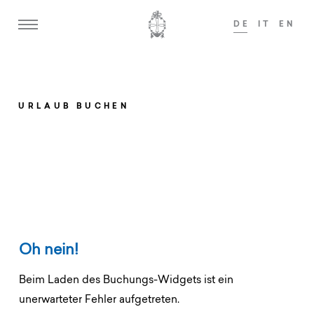
DE
IT
EN
Gerne begrüßen wir Gäste ab 14 Jahren!
Y
ADULTS ONLY
URLAUB BUCHEN
Home
Weisses Kreuz
Ansitz zum Löwen
Zimmer & Suiten
Oh nein!
Angebote
Beim Laden des Buchungs-Widgets ist ein
unerwarteter Fehler aufgetreten.
Kulinarik