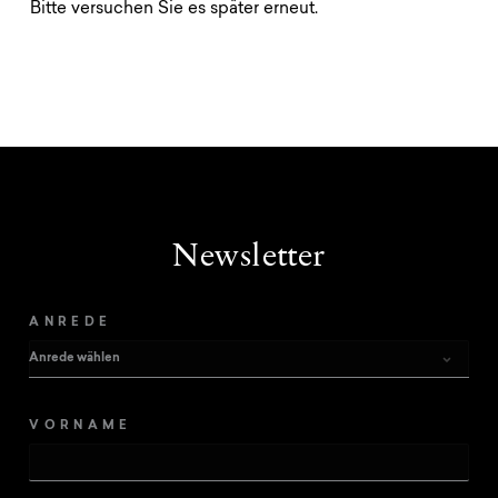
Bitte versuchen Sie es später erneut.
Wellness
Erlebnis Südtirol
Service
Anfragen
Newsletter
Buchen
ANREDE
Shop
Gutscheine
VORNAME
Jobs