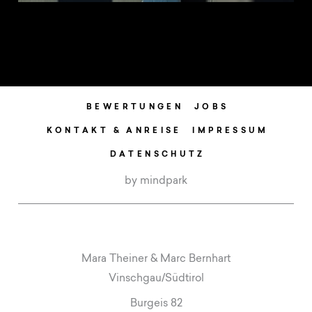
BEWERTUNGEN
JOBS
KONTAKT & ANREISE
IMPRESSUM
DATENSCHUTZ
by mindpark
Mara Theiner & Marc Bernhart
Vinschgau/Südtirol
Burgeis 82