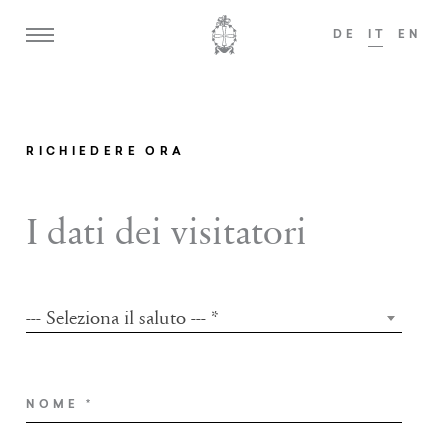
DE
IT
EN
i ospiti a partire dai 14 anni sono i benvenuti!
ADULTS ONLY
RICHIEDERE ORA
Home
I dati dei visitatori
Weisses Kreuz
Tenuta zum Löwen
--- Seleziona il saluto --- *
FORMULA DI SALUTO
*
Camere e suite
Offerte
NOME
*
Gastronomia