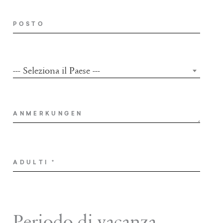
POSTO
--- Seleziona il Paese ---
COUNTRY
ANMERKUNGEN
ADULTI
*
Periodo di vacanza