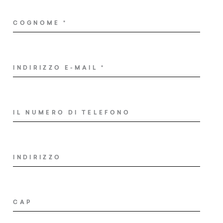
Wellness
COGNOME
*
Vivere l’Alto Adige
Servizi
INDIRIZZO E-MAIL
*
Richiesta
IL NUMERO DI TELEFONO
Prenota
Shop
INDIRIZZO
Buoni
CAP