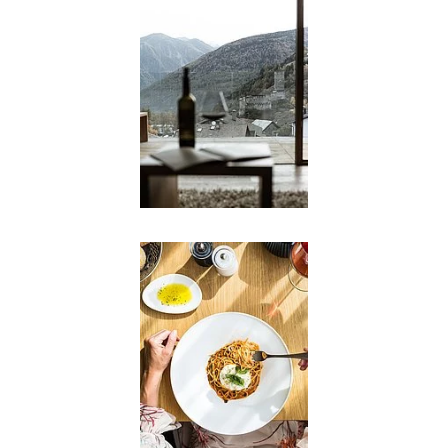
Wellness
Vivere l’Alto Adige
Eventi
Servizi
Richiesta
Prenota
Shop
Buoni