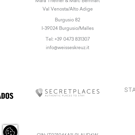
Mara Theiner & Marc Bernhart
Val Venosta/Alto Adige
Burgusio 82
I-39024 Burgusio/Malles
Tel:
+39 0473 831307
info
@
weisseskreuz.it