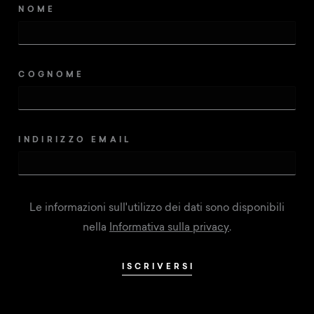
NOME
Wellness
Vivere l’Alto Adige
COGNOME
Servizi
INDIRIZZO EMAIL
Richiesta
Prenota
Le informazioni sull'utilizzo dei dati sono disponibili
Shop
nella
Informativa sulla privacy
.
Buoni
ISCRIVERSI