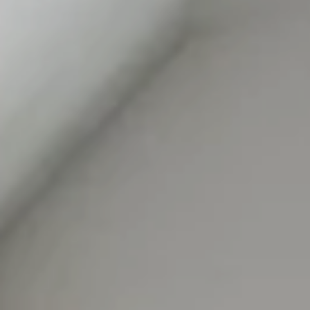
Wellness
Vivere l’Alto Adige
Servizi
Richiesta
Prenota
Shop
Buoni