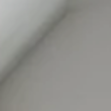
Wellness
Erlebnis Südtirol
Events
Service
Anfragen
Buchen
Shop
Gutscheine
Jobs